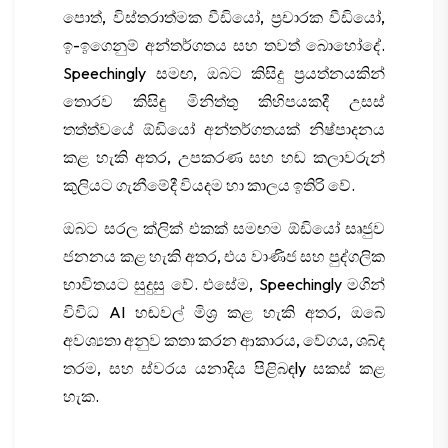
පොත්, විස්තරාත්මක වීඩියෝ, ප්‍රචාරක වීඩියෝ,
ඉ-ඉගෙනුම් අන්තර්ගතය සහ තවත් බොහෝදේ.
Speechingly සමඟ, ඔබට කිසිදු ප්‍රයත්නයකින්
තොරව කිසිඳු මිනිත්තු කිහිපයකදී උසස්
තත්ත්වයේ ඕඩියෝ අන්තර්ගතයක් නිෂ්පාදනය
කළ හැකි අතර, උපකරණ සහ හඬ කලාවරුන්
කුලියට ගැනීමේදී වියදම හා කාලය ඉතිරි වේ.
ඔබට සරල ක්ලික් එකක් සමඟම ඕඩියෝ සෘජුව
ජනනය කළ හැකි අතර, එය වාණිජ සහ පුද්ගලික
භාවිතයට සුදුසු වේ. එසේම, Speechingly මගින්
විවිධ AI හඬවල් මිශ්‍ර කළ හැකි අතර, ඔබේ
අවශ්‍යතා අනුව කතා කරන ආකාරය, වේගය, ශබ්ද
තරම, සහ ස්වරය යනාදිය පිළිබඳly සකස් කළ
හැක.