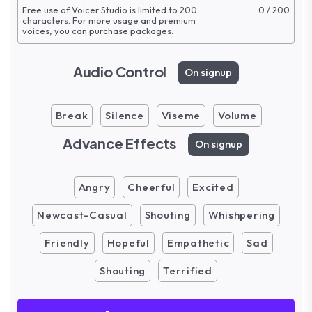
Free use of Voicer Studio is limited to 200
0 / 200
characters. For more
usage and premium
voices, you can purchase packages.
Audio Control
On signup
Break
Silence
Viseme
Volume
Advance Effects
On signup
Angry
Cheerful
Excited
Newcast-Casual
Shouting
Whishpering
Friendly
Hopeful
Empathetic
Sad
Shouting
Terrified