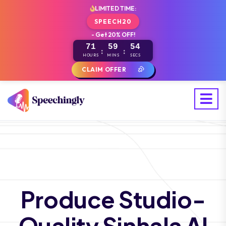
LIMITED TIME:
SPEECH20
- Get 20% OFF!
71
59
52
:
:
HOURS
MINS
SECS
CLAIM OFFER
Produce Studio-
Quality Sinhala AI