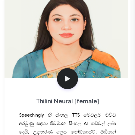
Thilini Neural [female]
Speechingly හි සිංහල TTS මෙවලම විවිධ
අරමුණු සඳහා ජීවමාන සිංහල AI හඬවල් ලබා
දෙයි, උදාහරණ ලෙස පෝඩ්කාස්ට්, ඕඩියෝ