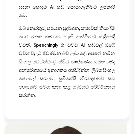
සඳහා හොඳම AI හඬ සොයාගැනීමට උපකාරී
වේ.
ඔබ තොරතුරු සපයන ප්‍රදර්ශන, කතාවක් කියා දීම
හෝ මතක තබාගත හැකි දැන්වීමක් සෑදීමේදී
වුවත්, Speechingly හි විවිධ AI හඬවල් ඔබේ
වචනවලට ජීවත්වන බව ලබා දේ. අපගේ නවීන
සිංහල ටෙක්ස්ට්-ටූ-ස්පීච තාක්ෂණය සමඟ ශබ්ද
අන්තර්ගතයේ අනාගතය අත්විඳින්න. ලිඛිත සිංහල
පෙළවල් සරලව, සුවිශේෂී නිරවද්‍යතාව සහ
පහසුකම සමඟ කතා කළ හැඩයට පරිවර්තනය
කරන්න.