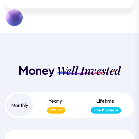
Well Invested
Money
Yearly
Lifetime
Monthly
25% off
One Payment