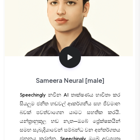
Sameera Neural [male]
Speechingly නවීන AI තාක්ෂණය භාවිතා කර
සියලුම ජනිත හඬවල් ආකර්ශනීය සහ ජීවමාන
බවක් පවත්වාගෙන යාමට සහතික කරයි.
යන්ත්‍රානුකූල හඬ නැත—ඔබේ ප්‍රේක්ෂකයින්
සමඟ සැබැදියාවෙන් සම්බන්ධ වන අන්තර්ගතය
ජනනය කරන්න. Speechingly ඔබේ අවශ්‍යතා